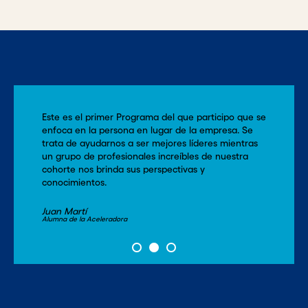
Este es el primer Programa del que participo que se
enfoca en la persona en lugar de la empresa. Se
trata de ayudarnos a ser mejores líderes mientras
un grupo de profesionales increíbles de nuestra
cohorte nos brinda sus perspectivas y
conocimientos.
Juan Martí
Alumna de la Aceleradora